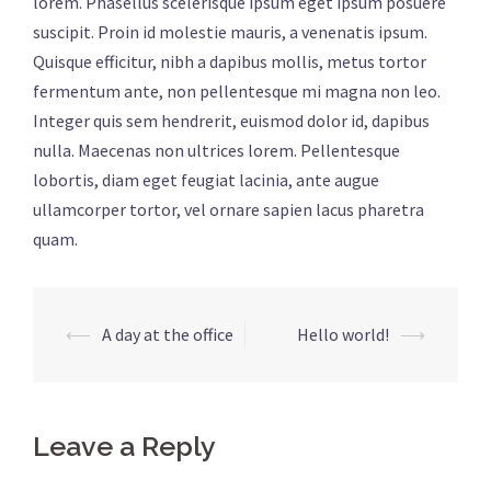
lorem. Phasellus scelerisque ipsum eget ipsum posuere
suscipit. Proin id molestie mauris, a venenatis ipsum.
Quisque efficitur, nibh a dapibus mollis, metus tortor
fermentum ante, non pellentesque mi magna non leo.
Integer quis sem hendrerit, euismod dolor id, dapibus
nulla. Maecenas non ultrices lorem. Pellentesque
lobortis, diam eget feugiat lacinia, ante augue
ullamcorper tortor, vel ornare sapien lacus pharetra
quam.
⟵
A day at the office
Hello world!
⟶
Post
navigation
Leave a Reply