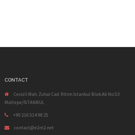
CONTACT
Cevizli Mah. Zuhal Cad. Ritim İstanbul Blok:A6 No:53
Maltepe/İSTANBUL
+90 216 514 98 25
contact@e2m2.net